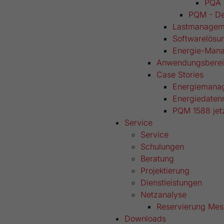
PQA 
PQM - De
Lastmanagem
Softwarelösu
Energie-Man
Anwendungsberei
Case Stories
Energiemanag
Energiedaten
PQM 1588 jetz
Service
Service
Schulungen
Beratung
Projektierung
Dienstleistungen
Netzanalyse
Reservierung Mes
Downloads