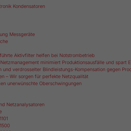
Ihrer vorgenommen Einstellungen, falls der
tronik Kondensatoren
Webseiten-Betreiber dies eingestellt hat.
rung Messgeräte
che
̈hrte Aktivfilter helfen bei Notstrombetrieb
 Netzmanagement minimiert Produktionsausfälle und spart 
ern und verdrosselter Blindleistungs-Kompensation gegen Pro
en – Wir sorgen für perfekte Netzqualität
gegen unerwünschte Oberschwingungen
nd Netzanalysatoren
e
1101
1500