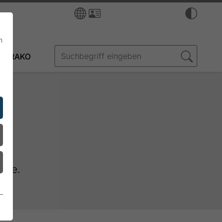
n
FRAKO
eite.