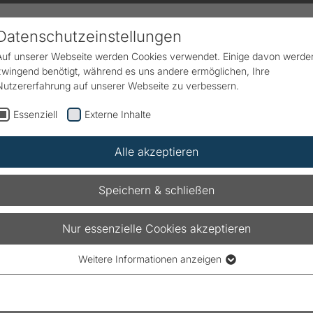
Datenschutzeinstellungen
Auf unserer Webseite werden Cookies verwendet. Einige davon werde
zwingend benötigt, während es uns andere ermöglichen, Ihre
dukte & Lösungen
Service
Downloads
Karriere
Nutzererfahrung auf unserer Webseite zu verbessern.
Essenziell
Externe Inhalte
Alle akzeptieren
Sitemap
Speichern & schließen
Nur essenzielle Cookies akzeptieren
 finden Sie einen Überblick über unsere Webs
Weitere Informationen anzeigen
Essenziell
Essenzielle Cookies werden für grundlegende Funktionen der
Webseite benötigt. Dadurch ist gewährleistet, dass die Webseite