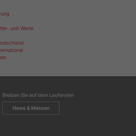
rung
hte- und Werte
eutschland
ternational
tem
Bleiben Sie auf dem Laufenden
News & Messen