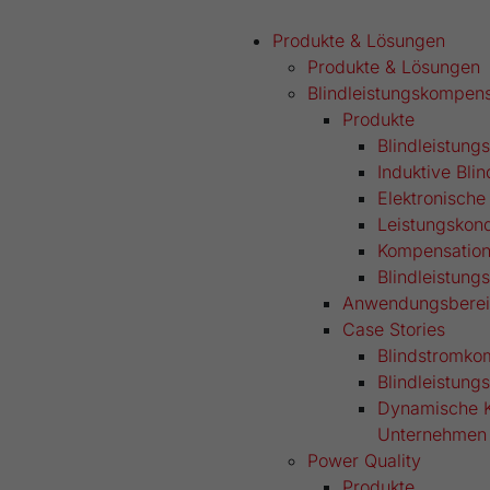
Produkte & Lösungen
Produkte & Lösungen
Blindleistungskompens
Produkte
Blindleistun
Induktive Bli
Elektronische
Leistungskon
Kompensatio
Blindleistungs
Anwendungsberei
Case Stories
Blindstromko
Blindleistun
Dynamische Ko
Unternehmen
Power Quality
Produkte