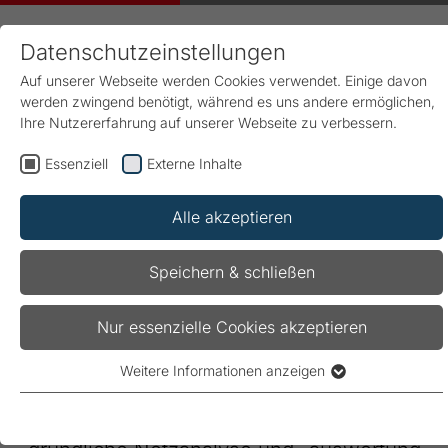
Datenschutzeinstellungen
Auf unserer Webseite werden Cookies verwendet. Einige davon
werden zwingend benötigt, während es uns andere ermöglichen,
Ihre Nutzererfahrung auf unserer Webseite zu verbessern.
Essenziell
Externe Inhalte
Start
Produkte & Lösungen
Power Quality
Produkte
Netzanalyse
Alle akzeptieren
Speichern & schließen
Energieflüsse im Blick – für
maximale Betriebssicherheit
Nur essenzielle Cookies akzeptieren
und Effizienz
Weitere Informationen anzeigen
Essenziell
Essenzielle Cookies werden für grundlegende Funktionen der
Wohin fließt der Strom in Ihrem Betrieb? Eine
Webseite benötigt. Dadurch ist gewährleistet, dass die