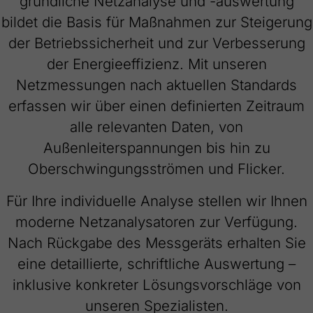
gründliche Netzanalyse und -auswertung
Webseite einwandfrei funktioniert.
bildet die Basis für Maßnahmen zur Steigerung
Name
Cookie-Informationen anzeigen
cookie_optin
der Betriebssicherheit und zur Verbesserung
Anbieter
FRAKO
der Energieeffizienz. Mit unseren
Externe Inhalte
Netzmessungen nach aktuellen Standards
Wir verwenden auf unserer Website externe Inhalte, um Ihnen
Laufzeit
1 Jahr
zusätzliche Informationen anzubieten.
erfassen wir über einen definierten Zeitraum
Dieses Cookie wird verwendet, um Ihre
alle relevanten Daten, von
Zweck
Cookie-Einstellungen für diese Website zu
Außenleiterspannungen bis hin zu
speichern.
Oberschwingungsströmen und Flicker.
Name
SgCookieOptin.lastPreferences
Für Ihre individuelle Analyse stellen wir Ihnen
moderne Netzanalysatoren zur Verfügung.
Anbieter
FRAKO
Nach Rückgabe des Messgeräts erhalten Sie
Laufzeit
1 Jahr
eine detaillierte, schriftliche Auswertung –
inklusive konkreter Lösungsvorschläge von
Dieser Wert speichert Ihre Consent-
Einstellungen. Unter anderem eine zufällig
unseren Spezialisten.