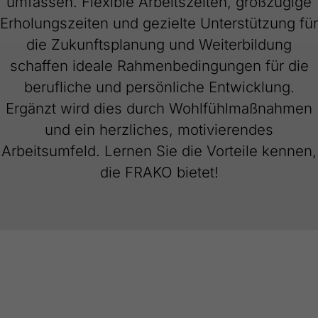
umfassen. Flexible Arbeitszeiten, großzügige
Webseite einwandfrei funktioniert.
Erholungszeiten und gezielte Unterstützung für
Name
Cookie-Informationen anzeigen
cookie_optin
die Zukunftsplanung und Weiterbildung
Anbieter
FRAKO
schaffen ideale Rahmenbedingungen für die
Externe Inhalte
berufliche und persönliche Entwicklung.
Wir verwenden auf unserer Website externe Inhalte, um Ihnen
Laufzeit
1 Jahr
zusätzliche Informationen anzubieten.
Ergänzt wird dies durch Wohlfühlmaßnahmen
Dieses Cookie wird verwendet, um Ihre
und ein herzliches, motivierendes
Zweck
Cookie-Einstellungen für diese Website zu
Arbeitsumfeld. Lernen Sie die Vorteile kennen,
speichern.
die FRAKO bietet!
Name
SgCookieOptin.lastPreferences
Anbieter
FRAKO
Laufzeit
1 Jahr
Dieser Wert speichert Ihre Consent-
Einstellungen. Unter anderem eine zufällig