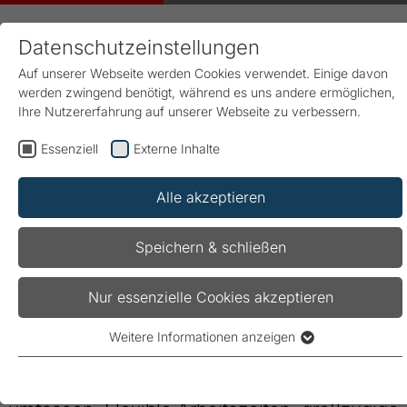
Datenschutzeinstellungen
Auf unserer Webseite werden Cookies verwendet. Einige davon
werden zwingend benötigt, während es uns andere ermöglichen,
Ihre Nutzererfahrung auf unserer Webseite zu verbessern.
Essenziell
Externe Inhalte
Start
Karriere
Benefits
Alle akzeptieren
Unsere Benefits – Weil Sie uns
Speichern & schließen
wichtig sind
Nur essenzielle Cookies akzeptieren
Bei FRAKO profitieren unsere Kollegen:innen
Weitere Informationen anzeigen
Essenziell
von attraktiven Angeboten, die mehr als nur
Essenzielle Cookies werden für grundlegende Funktionen der
faire Vergütung und Mobilitätslösungen
Webseite benötigt. Dadurch ist gewährleistet, dass die