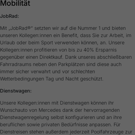
Mobilität
generierte ID, für die historische
Zweck
Speicherung Ihrer vorgenommen
Einstellungen, falls der Webseiten-Betreiber
JobRad:
dies eingestellt hat.
Mit „JobRad®“ setzten wir auf die Nummer 1 und bieten
unseren Kollegen:innen ein Benefit, dass Sie zur Arbeit, im
Urlaub oder beim Sport verwenden können, an. Unsere
Kollegen:innen profitieren von bis zu 40% Ersparnis
gegenüber einen Direktkauf. Dank unseres abschließbaren
Fahrradraums neben den Parkplätzen sind diese auch
immer sicher verwahrt und vor schlechten
Wetterbedingungen Tag und Nacht geschützt.
Dienstwagen:
Unsere Kollegen:innen mit Dienstwagen können ihr
Wunschauto von Mercedes dank der hervorragenden
Dienstwagenregelung selbst konfigurieren und an ihre
beruflichen sowie privaten Bedürfnisse anpassen. Für
Dienstreisen stehen außerdem jederzeit Poolfahrzeuge zur