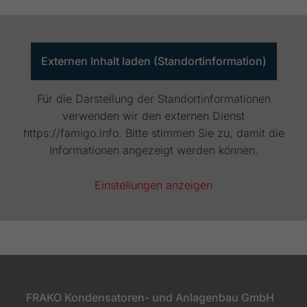
Webseite einwandfrei funktioniert.
Name
Cookie-Informationen anzeigen
cookie_optin
Anbieter
FRAKO
Externen Inhalt laden (Standortinformation)
Externe Inhalte
Wir verwenden auf unserer Website externe Inhalte, um Ihnen
Laufzeit
1 Jahr
Für die Darstellung der Standortinformationen
zusätzliche Informationen anzubieten.
verwenden wir den externen Dienst
Dieses Cookie wird verwendet, um Ihre
https://famigo.info. Bitte stimmen Sie zu, damit die
Zweck
Cookie-Einstellungen für diese Website zu
speichern.
Informationen angezeigt werden können.
Einstellungen anzeigen
Name
SgCookieOptin.lastPreferences
Anbieter
FRAKO
Laufzeit
1 Jahr
Dieser Wert speichert Ihre Consent-
Einstellungen. Unter anderem eine zufällig
FRAKO Kondensatoren- und Anlagenbau GmbH