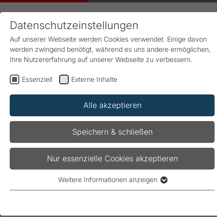
Datenschutzeinstellungen
Auf unserer Webseite werden Cookies verwendet. Einige davon
werden zwingend benötigt, während es uns andere ermöglichen,
Ihre Nutzererfahrung auf unserer Webseite zu verbessern.
Essenziell
Externe Inhalte
Start
Karriere
Leben, Arbeiten und Wohnen am Standort
Alle akzeptieren
Speichern & schließen
Leben, Arbeiten und Wohnen
am Standort
Nur essenzielle Cookies akzeptieren
Weitere Informationen anzeigen
Essenziell
Essenzielle Cookies werden für grundlegende Funktionen der
Webseite benötigt. Dadurch ist gewährleistet, dass die