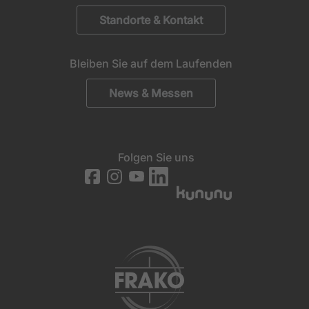
generierte ID, für die historische
Zweck
Standorte & Kontakt
Speicherung Ihrer vorgenommen
Einstellungen, falls der Webseiten-Betreiber
dies eingestellt hat.
Bleiben Sie auf dem Laufenden
News & Messen
Folgen Sie uns