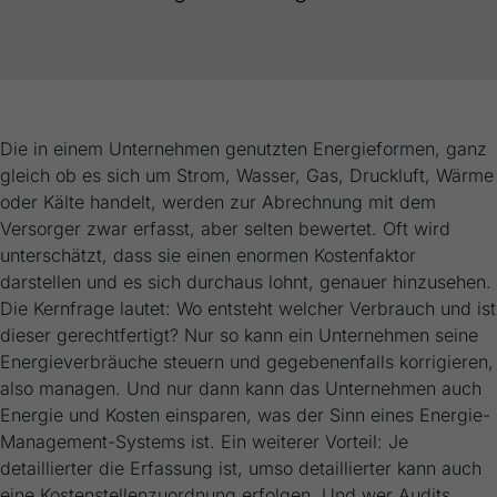
Webseite einwandfrei funktioniert.
Name
Cookie-Informationen anzeigen
cookie_optin
Anbieter
FRAKO
Externe Inhalte
Wir verwenden auf unserer Website externe Inhalte, um Ihnen
Laufzeit
1 Jahr
Die in einem Unternehmen genutzten Energieformen, ganz
zusätzliche Informationen anzubieten.
gleich ob es sich um Strom, Wasser, Gas, Druckluft, Wärme
Dieses Cookie wird verwendet, um Ihre
oder Kälte handelt, werden zur Abrechnung mit dem
Zweck
Cookie-Einstellungen für diese Website zu
Versorger zwar erfasst, aber selten bewertet. Oft wird
speichern.
unterschätzt, dass sie einen enormen Kostenfaktor
darstellen und es sich durchaus lohnt, genauer hinzusehen.
Die Kernfrage lautet: Wo entsteht welcher Verbrauch und ist
Name
SgCookieOptin.lastPreferences
dieser gerechtfertigt? Nur so kann ein Unternehmen seine
Anbieter
FRAKO
Energieverbräuche steuern und gegebenenfalls korrigieren,
also managen. Und nur dann kann das Unternehmen auch
Laufzeit
1 Jahr
Energie und Kosten einsparen, was der Sinn eines Energie-
Management-Systems ist. Ein weiterer Vorteil: Je
Dieser Wert speichert Ihre Consent-
detaillierter die Erfassung ist, umso detaillierter kann auch
Einstellungen. Unter anderem eine zufällig
eine Kostenstellenzuordnung erfolgen. Und wer Audits