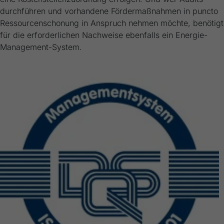
generierte ID, für die historische
Zweck
durchführen und vorhandene Fördermaßnahmen in puncto
Speicherung Ihrer vorgenommen
Ressourcenschonung in Anspruch nehmen möchte, benötigt
Einstellungen, falls der Webseiten-Betreiber
für die erforderlichen Nachweise ebenfalls ein Energie-
dies eingestellt hat.
Management-System.