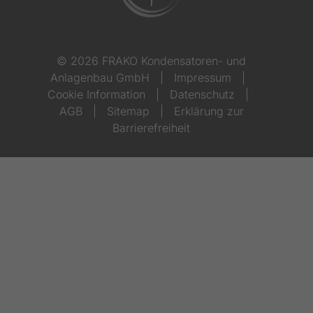
© 2026 FRAKO Kondensatoren- und
Anlagenbau GmbH
|
Impressum
|
Cookie Information
|
Datenschutz
|
AGB
|
Sitemap
|
Erklärung zur
Barrierefreiheit