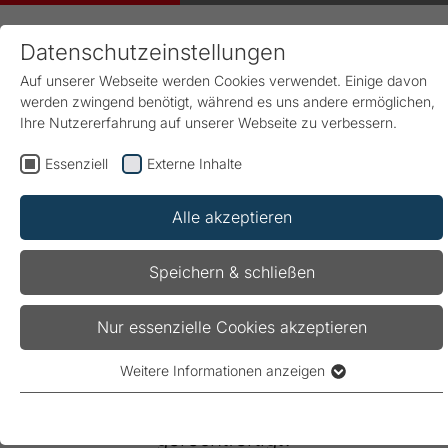
Datenschutzeinstellungen
Auf unserer Webseite werden Cookies verwendet. Einige davon
werden zwingend benötigt, während es uns andere ermöglichen,
Ihre Nutzererfahrung auf unserer Webseite zu verbessern.
Essenziell
Externe Inhalte
Start
Produkte & Lösungen
Energie-Management
Case Stories
Energiemanagement von A bis Z
Alle akzeptieren
Speichern & schließen
Energie-Management von A bis
Nur essenzielle Cookies akzeptieren
Z
Weitere Informationen anzeigen
Essenziell
Wo entsteht welcher Verbrauch und ist dieser
Essenzielle Cookies werden für grundlegende Funktionen der
Webseite benötigt. Dadurch ist gewährleistet, dass die
gerechtfertigt?