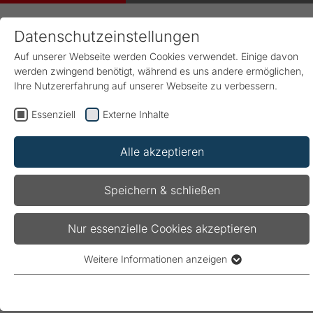
Datenschutzeinstellungen
Auf unserer Webseite werden Cookies verwendet. Einige davon
werden zwingend benötigt, während es uns andere ermöglichen,
Ihre Nutzererfahrung auf unserer Webseite zu verbessern.
Essenziell
Externe Inhalte
Start
Produkte & Lösungen
Blindleistungskompensation
Case Stories
Blindstromkompensation bei Solarparks
Alle akzeptieren
Speichern & schließen
Blindstrom­kompensation bei
Nur essenzielle Cookies akzeptieren
Solarparks
Weitere Informationen anzeigen
Essenziell
Autor: Peter Riese
Essenzielle Cookies werden für grundlegende Funktionen der
Webseite benötigt. Dadurch ist gewährleistet, dass die
Mit der Energiewende haben sich Solarparks –