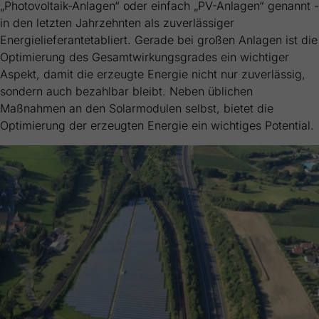
Webseite einwandfrei funktioniert.
„Photovoltaik-Anlagen“ oder einfach „PV-Anlagen“ genannt -
in den letzten Jahrzehnten als zuverlässiger
Name
Cookie-Informationen anzeigen
cookie_optin
Energielieferantetabliert. Gerade bei großen Anlagen ist die
Optimierung des Gesamtwirkungsgrades ein wichtiger
Anbieter
FRAKO
Externe Inhalte
Aspekt, damit die erzeugte Energie nicht nur zuverlässig,
Wir verwenden auf unserer Website externe Inhalte, um Ihnen
sondern auch bezahlbar bleibt. Neben üblichen
Laufzeit
1 Jahr
zusätzliche Informationen anzubieten.
Maßnahmen an den Solarmodulen selbst, bietet die
Dieses Cookie wird verwendet, um Ihre
Optimierung der erzeugten Energie ein wichtiges Potential.
Zweck
Cookie-Einstellungen für diese Website zu
speichern.
Name
SgCookieOptin.lastPreferences
Anbieter
FRAKO
Laufzeit
1 Jahr
Dieser Wert speichert Ihre Consent-
Einstellungen. Unter anderem eine zufällig