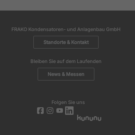
generierte ID, für die historische
Zweck
Speicherung Ihrer vorgenommen
Einstellungen, falls der Webseiten-Betreiber
dies eingestellt hat.
FRAKO Kondensatoren- und Anlagenbau GmbH
Standorte & Kontakt
Bleiben Sie auf dem Laufenden
News & Messen
Folgen Sie uns