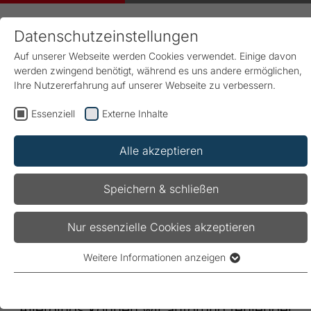
Datenschutzeinstellungen
Auf unserer Webseite werden Cookies verwendet. Einige davon
werden zwingend benötigt, während es uns andere ermöglichen,
Ihre Nutzererfahrung auf unserer Webseite zu verbessern.
Essenziell
Externe Inhalte
Start
Downloads
Ausschreibungstexte
Alle akzeptieren
Ausschreibungstexte
Speichern & schließen
Es ist uns besonders wichtig, dass unsere
Nur essenzielle Cookies akzeptieren
Ausschreibungstexte optimal integriert werden
Weitere Informationen anzeigen
und Sie möglichst wenig manuelle
Essenziell
Essenzielle Cookies werden für grundlegende Funktionen der
Nachbearbeitung vornehmen müssen.
Webseite benötigt. Dadurch ist gewährleistet, dass die
Allerdings können wir aufgrund fehlender