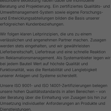
Besondere Bedeutung haben dabei die individuelle
generierte ID, für die historische
Zweck
Beratung und Projektierung. Ein zertifiziertes Qualitäts- und
Speicherung Ihrer vorgenommen
Umweltmanagement-System sowie eigene Forschungs-
Einstellungen, falls der Webseiten-Betreiber
und Entwicklungsabteilungen bilden die Basis unserer
dies eingestellt hat.
erfolgreichen Kundenbeziehungen.
Wir folgen klaren Leitprinzipien, die uns zu einem
verlässlichen und angenehmen Partner machen. Zusagen
werden stets eingehalten, und wir gewährleisten
Lieferbereitschaft, Liefertreue und eine schnelle Reaktion
im Reklamationsmanagement. Als Systemanbieter legen wir
bei jedem Bauteil Wert auf höchste Qualität und
Funktionalität, was die Rentabilität und Langlebigkeit
unserer Anlagen und Systeme sicherstellt.
Unsere ISO 9001- und ISO 14001-Zertifizierungen belegen
unsere hohen Qualitätsstandards in allen Bereichen – von
der Beratung über die Einhaltung von Zusagen bis hin zur
Umsetzung individueller Anforderungen an Produkte und
Dienstleistungen.