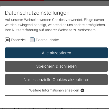
Datenschutzeinstellungen
Auf unserer Webseite werden Cookies verwendet. Einige davon
werden zwingend benötigt, während es uns andere ermöglichen,
Ihre Nutzererfahrung auf unserer Webseite zu verbessern.
Essenziell
Externe Inhalte
Start
FRAKO
Qualität
Alle akzeptieren
Sicherheit und Qualität im
Speichern & schließen
Fokus
Nur essenzielle Cookies akzeptieren
Weltweit steht die Sicherheit an erster Stelle.
Weitere Informationen anzeigen
Essenziell
FRAKO ist international für sichere und
Essenzielle Cookies werden für grundlegende Funktionen der
zuverlässige Lösungen bekannt, weshalb
Webseite benötigt. Dadurch ist gewährleistet, dass die