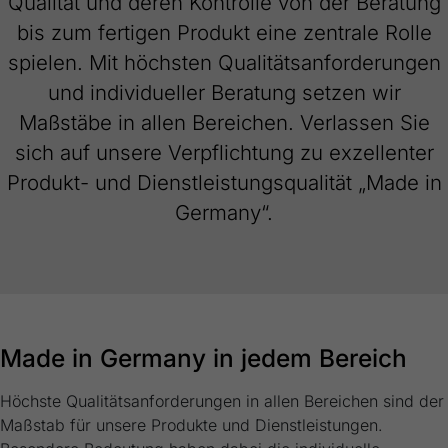
Qualität und deren Kontrolle von der Beratung
Webseite einwandfrei funktioniert.
bis zum fertigen Produkt eine zentrale Rolle
Name
Cookie-Informationen anzeigen
cookie_optin
spielen. Mit höchsten Qualitätsanforderungen
Anbieter
FRAKO
und individueller Beratung setzen wir
Externe Inhalte
Maßstäbe in allen Bereichen. Verlassen Sie
Wir verwenden auf unserer Website externe Inhalte, um Ihnen
Laufzeit
1 Jahr
zusätzliche Informationen anzubieten.
sich auf unsere Verpflichtung zu exzellenter
Dieses Cookie wird verwendet, um Ihre
Produkt- und Dienstleistungsqualität „Made in
Zweck
Cookie-Einstellungen für diese Website zu
Germany“.
speichern.
Name
SgCookieOptin.lastPreferences
Anbieter
FRAKO
Made in Germany in jedem Bereich
Laufzeit
1 Jahr
Höchste Qualitätsanforderungen in allen Bereichen sind der
Dieser Wert speichert Ihre Consent-
Maßstab für unsere Produkte und Dienstleistungen.
Einstellungen. Unter anderem eine zufällig