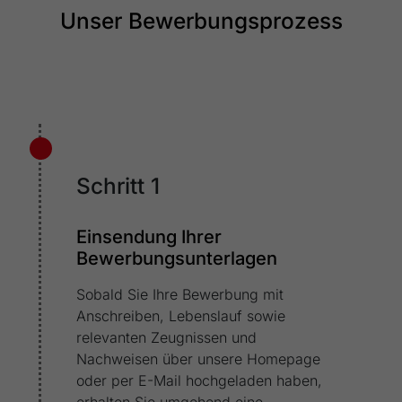
Webseite einwandfrei funktioniert.
Unser Bewerbungsprozess
Name
Cookie-Informationen anzeigen
cookie_optin
Anbieter
FRAKO
Externe Inhalte
Wir verwenden auf unserer Website externe Inhalte, um Ihnen
Laufzeit
1 Jahr
zusätzliche Informationen anzubieten.
Dieses Cookie wird verwendet, um Ihre
Zweck
Cookie-Einstellungen für diese Website zu
Schritt 1
speichern.
Einsendung Ihrer
Name
SgCookieOptin.lastPreferences
Bewerbungsunterlagen
Anbieter
FRAKO
Sobald Sie Ihre Bewerbung mit
Anschreiben, Lebenslauf sowie
Laufzeit
1 Jahr
relevanten Zeugnissen und
Nachweisen über unsere Homepage
Dieser Wert speichert Ihre Consent-
oder per E-Mail hochgeladen haben,
Einstellungen. Unter anderem eine zufällig