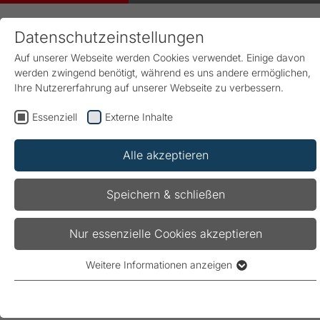
Datenschutzeinstellungen
Auf unserer Webseite werden Cookies verwendet. Einige davon
werden zwingend benötigt, während es uns andere ermöglichen,
Ihre Nutzererfahrung auf unserer Webseite zu verbessern.
Essenziell
Externe Inhalte
Start
Karriere
Bewerbungsprozess
Alle akzeptieren
Bewerbungsprozess
Speichern & schließen
Ihr Weg zu uns.
Nur essenzielle Cookies akzeptieren
Weitere Informationen anzeigen
Essenziell
Essenzielle Cookies werden für grundlegende Funktionen der
Webseite benötigt. Dadurch ist gewährleistet, dass die