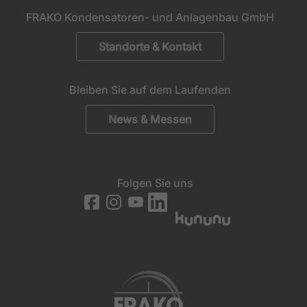
generierte ID, für die historische
Zweck
FRAKO Kondensatoren- und Anlagenbau GmbH
Speicherung Ihrer vorgenommen
Einstellungen, falls der Webseiten-Betreiber
Standorte & Kontakt
dies eingestellt hat.
Bleiben Sie auf dem Laufenden
News & Messen
Folgen Sie uns