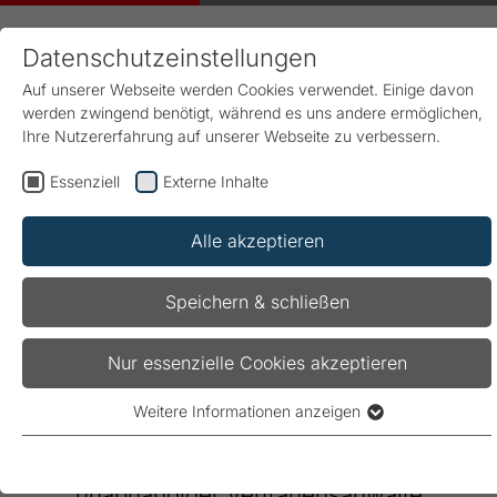
Datenschutzeinstellungen
Auf unserer Webseite werden Cookies verwendet. Einige davon
werden zwingend benötigt, während es uns andere ermöglichen,
Ihre Nutzererfahrung auf unserer Webseite zu verbessern.
Essenziell
Externe Inhalte
Start
FRAKO
Kontakt
Hinweisgebersystem
Alle akzeptieren
Hinweisgebersystem
Speichern & schließen
Das Hinweisgebersystem gibt Ihnen die
Nur essenzielle Cookies akzeptieren
Möglichkeit, anonym illegales oder
Weitere Informationen anzeigen
unethisches Verhalten unserer Mitarbeiter zu
Essenziell
Essenzielle Cookies werden für grundlegende Funktionen der
melden. Ihr Hinweis wird von einem Team
Webseite benötigt. Dadurch ist gewährleistet, dass die
unabhängiger Vertrauensanwälte