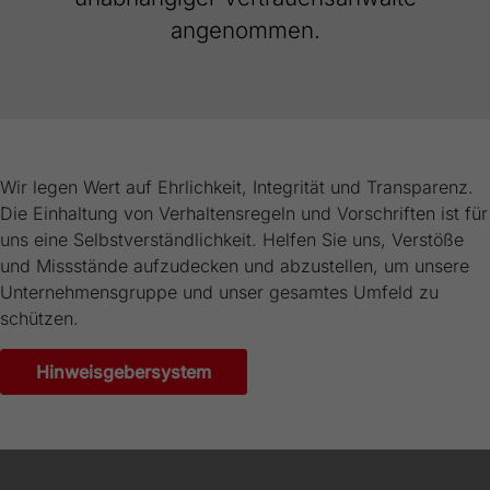
Webseite einwandfrei funktioniert.
angenommen.
Name
Cookie-Informationen anzeigen
cookie_optin
Anbieter
FRAKO
Externe Inhalte
Wir verwenden auf unserer Website externe Inhalte, um Ihnen
Laufzeit
1 Jahr
zusätzliche Informationen anzubieten.
Wir legen Wert auf Ehrlichkeit, Integrität und Transparenz.
Dieses Cookie wird verwendet, um Ihre
Die Einhaltung von Verhaltensregeln und Vorschriften ist für
Zweck
Cookie-Einstellungen für diese Website zu
speichern.
uns eine Selbstverständlichkeit. Helfen Sie uns, Verstöße
und Missstände aufzudecken und abzustellen, um unsere
Unternehmensgruppe und unser gesamtes Umfeld zu
Name
SgCookieOptin.lastPreferences
schützen.
Anbieter
FRAKO
Hinweisgebersystem
Laufzeit
1 Jahr
Dieser Wert speichert Ihre Consent-
Einstellungen. Unter anderem eine zufällig