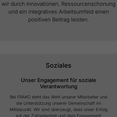
generierte ID, für die historische
wir durch Innovationen, Ressourcenschonung
Zweck
Speicherung Ihrer vorgenommen
und ein integratives Arbeitsumfeld einen
Einstellungen, falls der Webseiten-Betreiber
positiven Beitrag leisten.
dies eingestellt hat.
Soziales
Unser Engagement für soziale
Verantwortung
Bei FRAKO steht das Wohl unserer Mitarbeiter und
die Unterstützung unserer Gemeinschaft im
Mittelpunkt. Wir sind überzeugt, dass unser Erfolg
auf der Zufriedenheit und dem Engagement