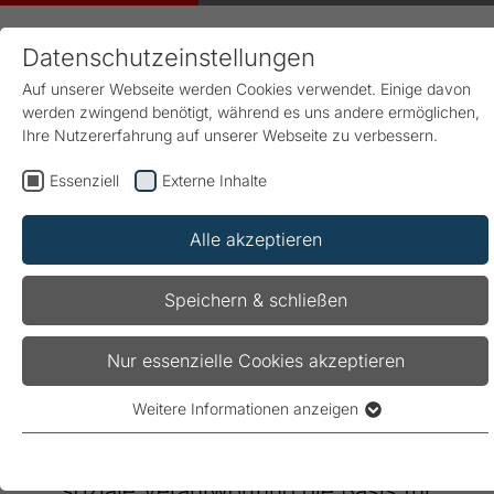
Datenschutzeinstellungen
Auf unserer Webseite werden Cookies verwendet. Einige davon
werden zwingend benötigt, während es uns andere ermöglichen,
Ihre Nutzererfahrung auf unserer Webseite zu verbessern.
Essenziell
Externe Inhalte
Start
FRAKO
Nachhaltigkeit & Soziale Verantwortung
Alle akzeptieren
Speichern & schließen
Nachhaltigkeit und Soziale
Verantwortung bei FRAKO
Nur essenzielle Cookies akzeptieren
Weitere Informationen anzeigen
Unser Engagement bei FRAKO beruht auf der
Essenziell
Essenzielle Cookies werden für grundlegende Funktionen der
Überzeugung, dass nachhaltiges Handeln und
Webseite benötigt. Dadurch ist gewährleistet, dass die
soziale Verantwortung die Basis für