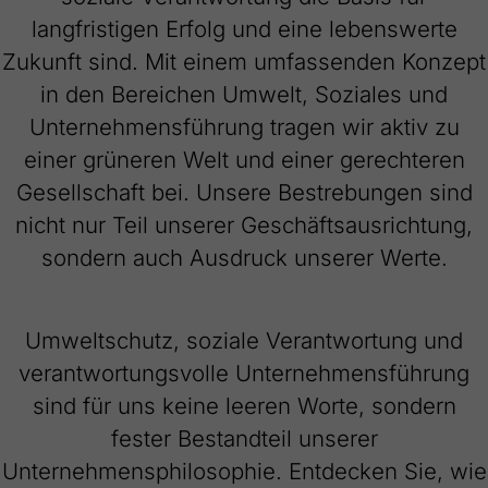
Webseite einwandfrei funktioniert.
langfristigen Erfolg und eine lebenswerte
Name
Cookie-Informationen anzeigen
cookie_optin
Zukunft sind. Mit einem umfassenden Konzept
in den Bereichen Umwelt, Soziales und
Anbieter
FRAKO
Externe Inhalte
Unternehmensführung tragen wir aktiv zu
Wir verwenden auf unserer Website externe Inhalte, um Ihnen
Laufzeit
1 Jahr
einer grüneren Welt und einer gerechteren
zusätzliche Informationen anzubieten.
Gesellschaft bei. Unsere Bestrebungen sind
Dieses Cookie wird verwendet, um Ihre
Zweck
Cookie-Einstellungen für diese Website zu
nicht nur Teil unserer Geschäftsausrichtung,
speichern.
sondern auch Ausdruck unserer Werte.
Name
SgCookieOptin.lastPreferences
Umweltschutz, soziale Verantwortung und
Anbieter
FRAKO
verantwortungsvolle Unternehmensführung
Laufzeit
1 Jahr
sind für uns keine leeren Worte, sondern
fester Bestandteil unserer
Dieser Wert speichert Ihre Consent-
Unternehmensphilosophie. Entdecken Sie, wie
Einstellungen. Unter anderem eine zufällig