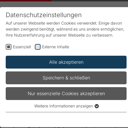
Datenschutzeinstellungen
Auf unserer Webseite werden Cookies verwendet. Einige davon
werden zwingend benötigt, während es uns andere ermöglichen,
Ihre Nutzererfahrung auf unserer Webseite zu verbessern.
Essenziell
Externe Inhalte
Start
Produkte & Lösungen
Power Quality
Case Stories
Erfolgreiches Netzmanagement minimiert
Alle akzeptieren
Produktionsausfälle und spart Energiekosten
Speichern & schließen
Erfolgreiches Netzmanagement
Nur essenzielle Cookies akzeptieren
minimiert Produktionsausfälle
Weitere Informationen anzeigen
Essenziell
und spart Energiekosten
Essenzielle Cookies werden für grundlegende Funktionen der
Webseite benötigt. Dadurch ist gewährleistet, dass die