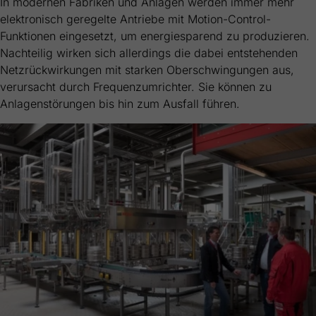
In modernen Fabriken und Anlagen werden immer mehr
Webseite einwandfrei funktioniert.
elektronisch geregelte Antriebe mit Motion-Control-
Name
Cookie-Informationen anzeigen
cookie_optin
Funktionen eingesetzt, um energiesparend zu produzieren.
Nachteilig wirken sich allerdings die dabei entstehenden
Anbieter
FRAKO
Externe Inhalte
Netzrückwirkungen mit starken Oberschwingungen aus,
verursacht durch Frequenzumrichter. Sie können zu
Wir verwenden auf unserer Website externe Inhalte, um Ihnen
Laufzeit
1 Jahr
zusätzliche Informationen anzubieten.
Anlagenstörungen bis hin zum Ausfall führen.
Dieses Cookie wird verwendet, um Ihre
Zweck
Cookie-Einstellungen für diese Website zu
speichern.
Name
SgCookieOptin.lastPreferences
Anbieter
FRAKO
Laufzeit
1 Jahr
Dieser Wert speichert Ihre Consent-
Einstellungen. Unter anderem eine zufällig