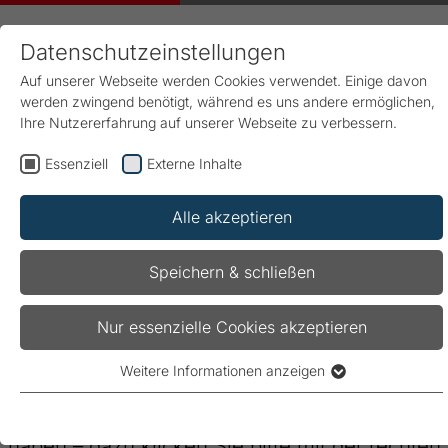
Datenschutzeinstellungen
Auf unserer Webseite werden Cookies verwendet. Einige davon
werden zwingend benötigt, während es uns andere ermöglichen,
Ihre Nutzererfahrung auf unserer Webseite zu verbessern.
Essenziell
Externe Inhalte
Start
Downloads
Alle akzeptieren
Downloads
Speichern & schließen
Sie können die PDFs bequem online in Ihrem
Nur essenzielle Cookies akzeptieren
Browser lesen – einfach auf den Link klicken.
Weitere Informationen anzeigen
Oder Sie speichern sich die Informationen, um
Essenziell
Essenzielle Cookies werden für grundlegende Funktionen der
sie jederzeit – auch offline – zur Verfügung zu
Webseite benötigt. Dadurch ist gewährleistet, dass die
haben – dazu klicken Sie bitte mit der rechten