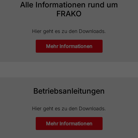
generierte ID, für die historische
Alle Informationen rund um
Zweck
Speicherung Ihrer vorgenommen
FRAKO
Einstellungen, falls der Webseiten-Betreiber
dies eingestellt hat.
Hier geht es zu den Downloads.
Mehr Informationen
Betriebsanleitungen
Hier geht es zu den Downloads.
Mehr Informationen