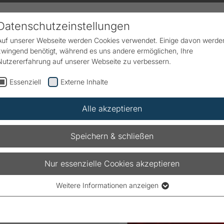
Datenschutzeinstellungen
Auf unserer Webseite werden Cookies verwendet. Einige davon werde
zwingend benötigt, während es uns andere ermöglichen, Ihre
dukte & Lösungen
Service
Downloads
Karriere
Nutzererfahrung auf unserer Webseite zu verbessern.
Essenziell
Externe Inhalte
l
Alle akzeptieren
Speichern & schließen
Nur essenzielle Cookies akzeptieren
ntion statt Reaktion
Weitere Informationen anzeigen
Essenziell
Essenzielle Cookies werden für grundlegende Funktionen der
Webseite benötigt. Dadurch ist gewährleistet, dass die Webseite