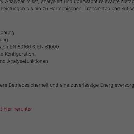
y Analyzer misst, analysiert und überwacht relevante Netzp
Ihrer vorgenommen Einstellungen, falls der
eistungen bis hin zu Harmonischen, Transienten und kritis
Webseiten-Betreiber dies eingestellt hat.
achung
nung
nach EN 50160 & EN 61000
e Konfiguration
und Analysefunktionen
ere Betriebssicherheit und eine zuverlässige Energieversor
 hier herunter