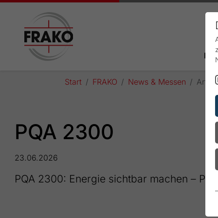
Pro
Start
FRAKO
News & Messen
Artike
PQA 2300
23.06.2026
PQA 2300: Energie sichtbar machen – Präve